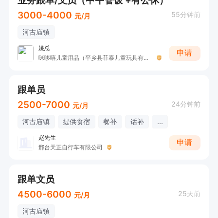
业务跟单/文员（中午管饭 +有公休）
3000-4000
55分钟前
元/月
河古庙镇
姚总
申请
咪哆嘻儿童用品（平乡县菲泰儿童玩具有限公司）
跟单员
2500-7000
24分钟前
元/月
河古庙镇
提供食宿
餐补
话补
...
赵先生
申请
邢台天正自行车有限公司
跟单文员
4500-6000
25天前
元/月
河古庙镇