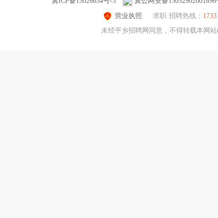
冀ICP备15026634号-3
冀公网安备1305290200189
营业执照
求职·招聘热线：
1733
未经平乡招聘网同意，不得转载本网站(ww