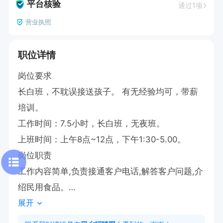
平台核验
通过1项
营业执照
职位详情
岗位要求

长白班，不耽误接送孩子。 有无经验均可，带薪
培训。

工作时间：7.5小时，长白班，无夜班。

上班时间：上午8点~12点，下午1:30-5.00。

岗位职责

工作内容简单,负责接通客户电话,解答客户问题,介
绍民用食品。

展开
工资底薪➕全勤+提成，有公休 ，自由调休工作简
单无压力，
