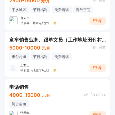
2500-15000
4小时前
元/月
平乡城区
节日福利
免费培训
晋升空间
肖先生
申请
平乡县一帅家电配件厂
童车销售业务、跟单文员（工作地址田付村镇）
5000-10000
8小时前
元/月
田付村镇
节日福利
免费培训
王女士
申请
平乡星玛儿童车玩具厂
电话销售
4000-15000
06-30 08:14
元/月
河古庙镇
张先生
申请