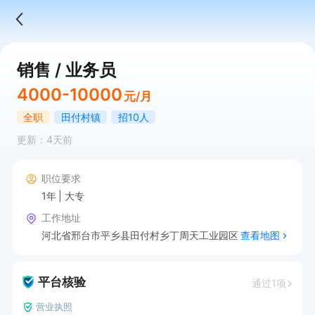
销售 / 业务员
4000-10000
元/月
全职
田付村镇
招10人
更新：4天前
职位要求
1年
大专
工作地址
河北省邢台市平乡县田付村乡丁周天工业园区
查看地图
平台核验
通过1项
营业执照