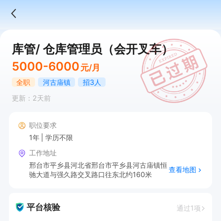
库管/ 仓库管理员（会开叉车）
5000-6000
元/月
全职
河古庙镇
招3人
更新：2天前
职位要求
1年
学历不限
工作地址
邢台市平乡县河北省邢台市平乡县河古庙镇恒
查看地图
驰大道与强久路交叉路口往东北约160米
平台核验
通过1项