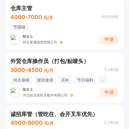
仓库主管
4000-7000
44分钟前
元/月
节固镇
甄女士
申请
邢台莱通线缆有限公司
外贸仓库操作员（打包/贴唛头）
3000-4500
3小时前
元/月
河古庙镇
提供食宿
话补
节日福利
...
陈女士
申请
河北哈宝诺机车配件有限公司
诚招库管（管吃住、会开叉车优先）
4000-6000
2小时前
元/月