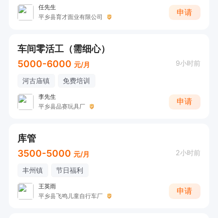
任先生
申请
平乡县育才面业有限公司
车间零活工（需细心）
5000-6000
9小时前
元/月
河古庙镇
免费培训
李先生
申请
平乡县品赛玩具厂
库管
3500-5000
2小时前
元/月
丰州镇
节日福利
王英雨
申请
平乡县飞鸣儿童自行车厂