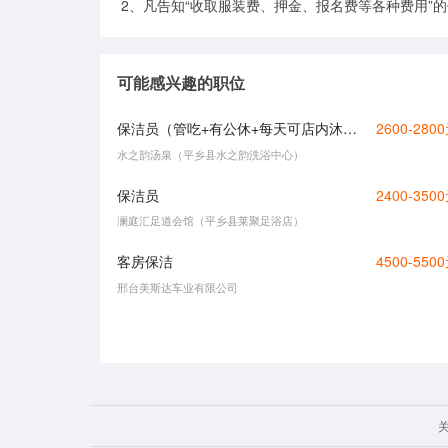
2、凡告知“收取服装费、押金、报名费等各种费用”
可能感兴趣的职位
保洁员（管吃+有公休+每天可店内沐浴）
2600-280
水之韵汤泉（平乡县水之韵洗浴中心）
保洁员
2400-350
澜庭汇足道会馆（平乡县莱聚足浴店）
客房保洁
4500-550
邢台美斯达车业有限公司