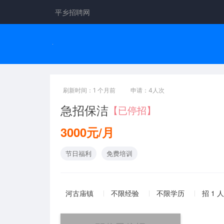
平乡招聘网
刷新时间：1 个月前
申请：4人次
急招保洁
【已停招】
3000元/月
节日福利
免费培训
河古庙镇
不限经验
不限学历
招 1 人