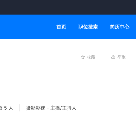
首页
职位搜索
简历中心
举报
收藏
招 5 人
摄影影视 - 主播/主持人