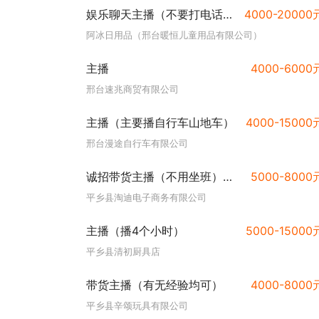
娱乐聊天主播（不要打电话直接加微联系！）
4000-20000
阿冰日用品（邢台暖恒儿童用品有限公司）
主播
4000-6000
邢台速兆商贸有限公司
主播（主要播自行车山地车）
4000-15000
邢台漫途自行车有限公司
诚招带货主播（不用坐班）有经验，形象好 销冠➕500 全勤➕200
5000-8000
平乡县淘迪电子商务有限公司
主播（播4个小时）
5000-15000
平乡县清初厨具店
带货主播（有无经验均可）
4000-8000
平乡县辛颂玩具有限公司