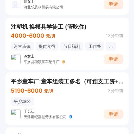
暴女士
申请
河北乐思顿贸易有限公司
注塑机 换模具学徒工 (管吃住)
4000-6000
13分钟前
元/月
河古庙镇
提供食宿
节日福利
工作餐
...
谭女士
申请
平乡县硕颖童车配件厂
平乡童车厂:童车组装工多名（可预支工资+长白班，不要学生工）
5190-6000
3分钟前
元/月
平乡城区
于长江
申请
天津世纪嘉创劳务有限公司