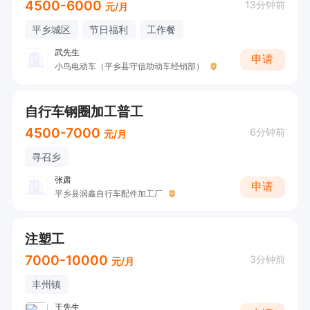
4500-6000
13分钟前
元/月
平乡城区
节日福利
工作餐
武先生
申请
小鸟电动车（平乡县守信助动车经销部）
自行车钢圈加工普工
4500-7000
6分钟前
元/月
寻召乡
张肃
申请
平乡县润鑫自行车配件加工厂
注塑工
7000-10000
3分钟前
元/月
丰州镇
王先生