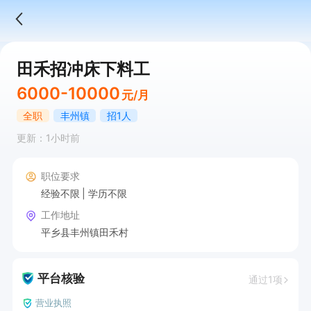
田禾招冲床下料工
6000-10000
元/月
全职
丰州镇
招1人
更新：1小时前
职位要求
经验不限
学历不限
工作地址
平乡县丰州镇田禾村
平台核验
通过1项
营业执照