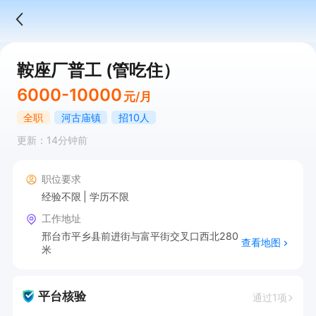
鞍座厂普工 (管吃住）
6000-10000
元/月
全职
河古庙镇
招10人
更新：14分钟前
职位要求
经验不限
学历不限
工作地址
邢台市平乡县前进街与富平街交叉口西北280
查看地图
米
平台核验
通过1项