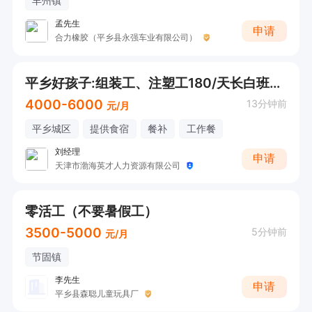
丰州镇
孟先生
申请
合力橡胶（平乡县永强车业有限公司）
平乡好孩子:组装工、注塑工180/天长白班包吃住
4000-6000
13分钟前
元/月
平乡城区
提供食宿
餐补
工作餐
刘经理
申请
天津市渤海英才人力资源有限公司
零活工（不要暑假工）
3500-5000
5分钟前
元/月
节固镇
李先生
申请
平乡县森聪儿童玩具厂