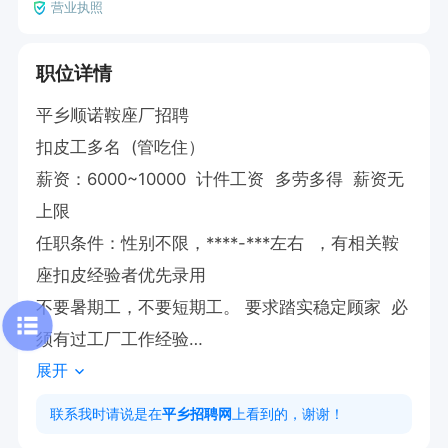
营业执照
职位详情
平乡顺诺鞍座厂招聘

扣皮工多名  (管吃住）

薪资：6000~10000  计件工资  多劳多得  薪资无
上限

任职条件：性别不限，****-***左右  ，有相关鞍
座扣皮经验者优先录用 

不要暑期工，不要短期工。 要求踏实稳定顾家  必
须有过工厂工作经验

展开
工作内容：主要负责鞍座扣皮  组装工作

活简单好学  常年有活 

联系我时请说是在
平乡招聘网
上看到的，谢谢！
工作地址：平乡县河古庙镇董固村
