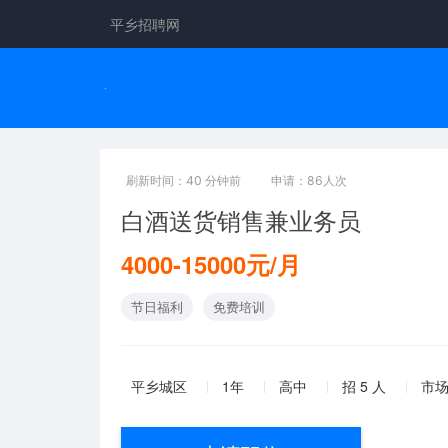
平乡招聘网
刷新时间：40 分钟前
申请：86人次
白酒送货销售兼业务员
4000-15000元/月
节日福利
免费培训
平乡城区
1年
高中
招 5 人
市场