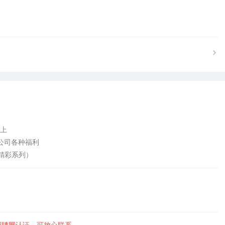
上

公司各种福利

精彩系列）
招聘网认证，可放心联系