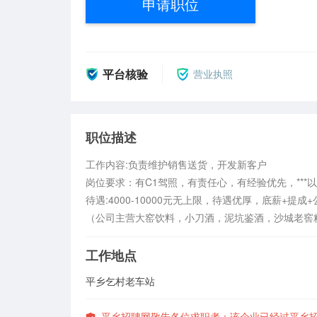
申请职位
平台核验
营业执照
职位描述
工作内容:负责维护销售送货，开发新客户

岗位要求：有C1驾照，有责任心，有经验优先，***以
待遇:4000-10000元无上限，待遇优厚，底薪+提成+
（公司主营大窑饮料，小刀酒，泥坑鉴酒，沙城老窖
工作地点
平乡乞村老车站
平乡招聘网敬告各位求职者：该企业已经过平乡