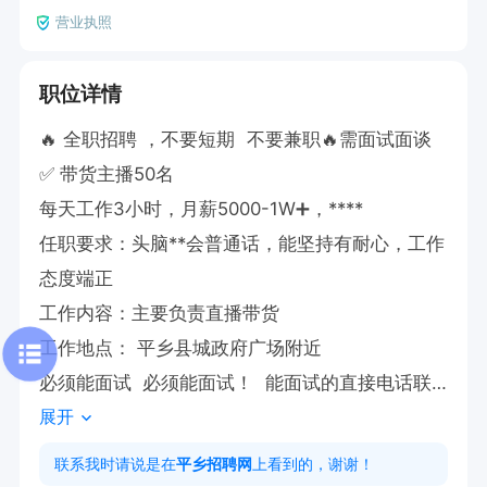
营业执照
职位详情
🔥 全职招聘 ，不要短期  不要兼职🔥需面试面谈

✅ 带货主播50名

每天工作3小时，月薪5000-1W➕，****

任职要求：头脑**会普通话，能坚持有耐心，工作
态度端正

工作内容：主要负责直播带货

工作地点： 平乡县城政府广场附近

必须能面试  必须能面试！  能面试的直接电话联
展开
系！  

没时间看简历   没时间回消息  

联系我时请说是在
平乡招聘网
上看到的，谢谢！