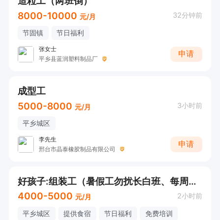
造粒工（两班倒）
8000-10000
32分钟前
元/月
节固镇
节日福利
张女士
申请
平乡县蓝润塑料制品厂
成型工
5000-8000
3小时前
元/月
平乡城区
李先生
申请
邢台市晶泰橡胶制品有限公司
好孩子:组装工（暑假工勿扰长白班、每周有公休）
4000-5000
2小时前
元/月
平乡城区
提供食宿
节日福利
免费培训