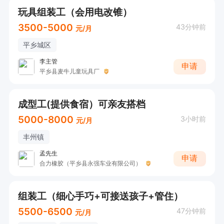
玩具组装工（会用电改锥）
3500-5000
43分钟前
元/月
平乡城区
李主管
申请
平乡县麦牛儿童玩具厂
成型工(提供食宿）可亲友搭档
5000-8000
3小时前
元/月
丰州镇
孟先生
申请
合力橡胶（平乡县永强车业有限公司）
组装工（细心手巧+可接送孩子+管住）
5500-6500
47分钟前
元/月