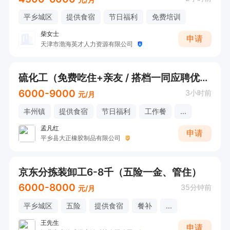
平乡城区
提供食宿
节日福利
免费培训
柴女士
申请
天津市渤海英才人力资源有限公司
硫化工（免费吃住+亲友 / 搭档一同应聘优先+常年有活）
6000-9000
3小时前
元/月
丰州镇
提供食宿
节日福利
工作餐
...
孟凡红
申请
平乡县大正橡胶制品有限公司
京东分拣装卸工6-8千（五险一金、管住）
6000-8000
35分钟前
元/月
平乡城区
五险
提供食宿
餐补
...
王先生
申请