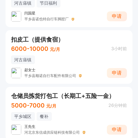
河古庙镇
节日福利
闫国星
申请
平乡县诺也特自行车脚蹬厂
扣皮工（提供食宿）
6000-10000
3小时前
元/月
河古庙镇
赵女士
申请
平乡县顺诺自行车配件有限公司
仓储员拣货打包工（长期工+五险一金）
5000-7000
26分钟前
元/月
平乡城区
餐补
王先生
申请
河北京东信成供应链科技有限公司