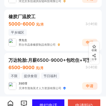
河北京东信成供应链科技有限公司
橡胶厂温胶工
5000-6000
3小时前
元/月
平乡城区
李先生
申请
邢台市晶泰橡胶制品有限公司
收藏
万达轮胎:月薪6500-9000+包吃住+可预支工资
分享
6500-9000
3小时前
元/月
不限
提供食宿
节日福利
刘经理
申请
天津市渤海英才人力资源有限公司
拨打电话
申请职位