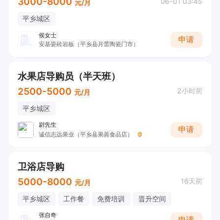
3000-8000
06-01 03:45
元/月
平乡城区
侯女士
申请
安基瓷砖岩板（平乡县月蕾陶瓷门市）
水果店导购员（半天班）
2500-5000
2小时前
元/月
平乡城区
尉先生
申请
诚信志远果业（平乡县果善食品店）
卫浴店导购
5000-8000
16天前
元/月
平乡城区
工作餐
免费培训
晋升空间
张自奇
申请