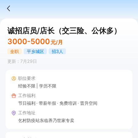
诚招店员/店长（交三险、公休多）
3000-5000
元/月
全职
平乡城区
招3人
更新：7月29日
职位要求
经验不限
学历不限
工作福利
节日福利
带薪年假
免费培训
晋升空间
工作地址
乞村防疫站东临养乃世家专卖