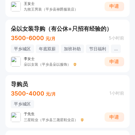
王女士
申请
九牧王男装（平乡县禄爵服装店）
朵以女装导购（有公休+只招有经验的）
3500-6000
5小时前
元/月
平乡城区
年底双薪
加班补助
节日福利
...
李女士
申请
朵以女装（平乡县朵以服饰）
导购员
3500-4000
1小时前
元/月
平乡城区
于先生
申请
三星鞋业（平乡县三晟星鞋业店）