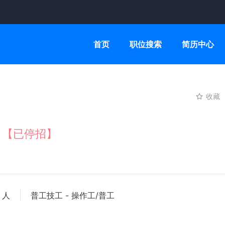
首页
职位搜索
简历中心
收藏
）
【已停招】
 人
普工技工 - 操作工/普工