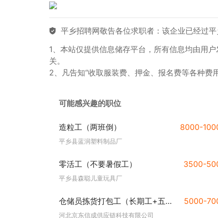
平乡招聘网敬告各位求职者：该企业已经过平
1、本站仅提供信息储存平台，所有信息均由用
关。
2、凡告知“收取服装费、押金、报名费等各种费
可能感兴趣的职位
造粒工（两班倒）
8000-10
平乡县蓝润塑料制品厂
零活工（不要暑假工）
3500-5
平乡县森聪儿童玩具厂
仓储员拣货打包工（长期工+五险一金）
5000-7
河北京东信成供应链科技有限公司