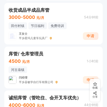
收货成品半成品库管
3000-5000
54分钟前
元/月
田付村镇
节日福利
免费培训
王女士
申请
平乡星玛儿童车玩具厂
库管/ 仓库管理员
4500
1小时前
元/月
河古庙镇
闫经理
申请
平乡县敏学自行车有限公司
收藏
诚招库管（管吃住、会开叉车优先）
分享
4000-6000
44分钟前
元/月