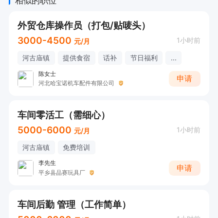
相似的职位
外贸仓库操作员（打包/贴唛头）
3000-4500
1小时前
元/月
河古庙镇
提供食宿
话补
节日福利
...
陈女士
申请
河北哈宝诺机车配件有限公司
车间零活工（需细心）
5000-6000
1小时前
元/月
河古庙镇
免费培训
李先生
申请
平乡县品赛玩具厂
车间后勤 管理（工作简单）