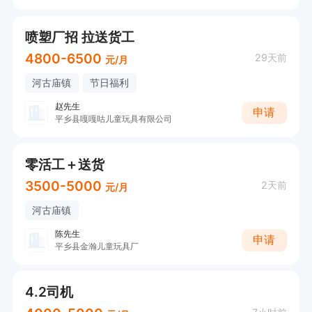
喷塑厂招 拉送货工
4800-6500
29天前
元/月
河古庙镇
节日福利
赵先生
申请
平乡县嘎嘎咕儿童玩具有限公司
零活工＋送货
3500-5000
2天前
元/月
河古庙镇
陈先生
申请
平乡县金瀚儿童玩具厂
4.2司机