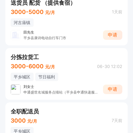
送货员 配货 （提供食宿）
3000-5000
1天前
元/月
河古庙镇
田先生
申请
平乡县康诗电动自行车门市
分拣拉货工
3000-6000
06-30 12:02
元/月
平乡城区
节日福利
刘女士
申请
申通盛世名城服务点喵站（平乡县申通快递服务有限公司）
全职配送员
3000
7天前
元/月
平乡城区