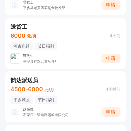
霍女士
申请
平乡县老黄酒菜副食批发部
送货工
6000
4天前
元/月
河古庙镇
节日福利
谭先生
申请
平乡县祥双儿童玩具厂
韵达派送员
4500-6000
4小时前
元/月
平乡城区
节日福利
赵经理
申请
石家庄一诺道路运输有限公司