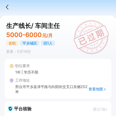
生产线长/ 车间主任
5000-6000
元/月
全职
平乡城区
招1人
更新：5月19日
职位要求
1年
学历不限
工作地址
邢台市平乡县泽平路与向阳街交叉口东侧252
查看地图
米
平台核验
通过1项