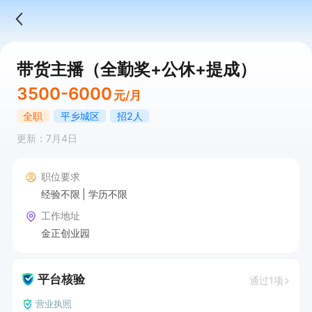
带货主播（全勤奖+公休+提成）
3500-6000
元/月
全职
平乡城区
招2人
更新：7月4日
职位要求
经验不限
学历不限
工作地址
金正创业园
平台核验
通过1项
营业执照