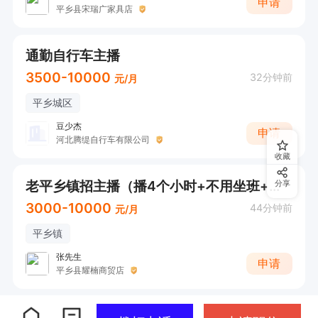
申请
平乡县宋瑞广家具店
通勤自行车主播
3500-10000
32分钟前
元/月
平乡城区
豆少杰
申请
河北腾缇自行车有限公司
收藏
老平乡镇招主播（播4个小时+不用坐班+可接受小白+接受短期工）
分享
3000-10000
44分钟前
元/月
平乡镇
张先生
申请
平乡县耀楠商贸店