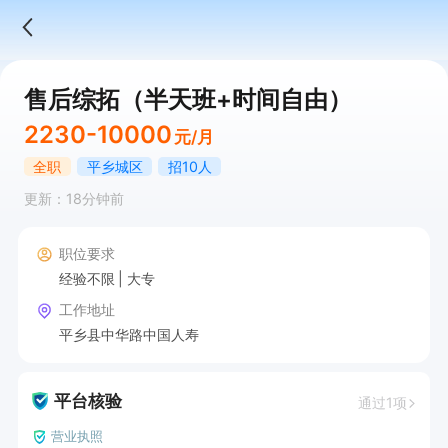
售后综拓（半天班+时间自由）
2230-10000
元/月
全职
平乡城区
招10人
更新：18分钟前
职位要求
经验不限
大专
工作地址
平乡县中华路中国人寿
平台核验
通过1项
营业执照