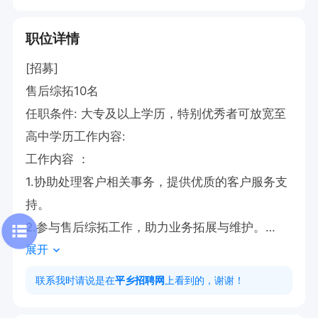
职位详情
[招募]

售后综拓10名

任职条件: 大专及以上学历，特别优秀者可放宽至
高中学历工作内容:

工作内容 ：

1.协助处理客户相关事务，提供优质的客户服务支
持。

2.参与售后综拓工作，助力业务拓展与维护。

展开
有履职津贴+奖金

上午班，有公休

联系我时请说是在
平乡招聘网
上看到的，谢谢！
地址:平乡县中华路   有意者直接电话联系