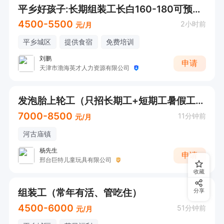
平乡好孩子:长期组装工长白160-180可预支工资提供吃住
4500-5500
2小时前
元/月
平乡城区
提供食宿
免费培训
刘鹏
申请
天津市渤海英才人力资源有限公司
发泡胎上轮工（只招长期工+短期工暑假工勿扰！）
7000-8500
11分钟前
元/月
河古庙镇
杨先生
申请
邢台巨特儿童玩具有限公司
收藏
组装工（常年有活、管吃住）
分享
4500-6000
51分钟前
元/月