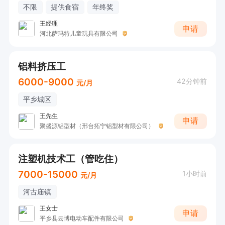
不限
提供食宿
年终奖
王经理
申请
河北萨玛特儿童玩具有限公司
铝料挤压工
6000-9000
42分钟前
元/月
平乡城区
王先生
申请
聚盛源铝型材（邢台拓宁铝型材有限公司）
注塑机技术工（管吃住）
7000-15000
1小时前
元/月
河古庙镇
王女士
申请
平乡县云博电动车配件有限公司