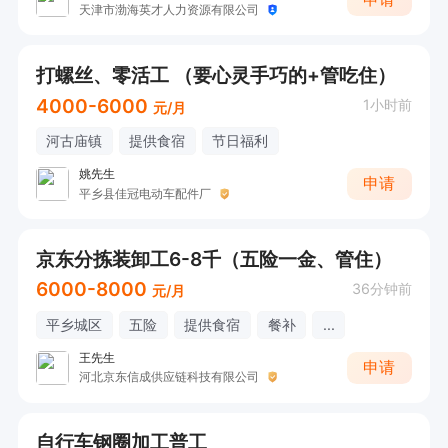
天津市渤海英才人力资源有限公司
打螺丝、零活工 （要心灵手巧的+管吃住）
4000-6000
1小时前
元/月
河古庙镇
提供食宿
节日福利
姚先生
申请
平乡县佳冠电动车配件厂
京东分拣装卸工6-8千（五险一金、管住）
6000-8000
36分钟前
元/月
平乡城区
五险
提供食宿
餐补
...
王先生
申请
河北京东信成供应链科技有限公司
自行车钢圈加工普工