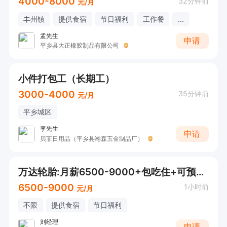
4000-8000
32分钟前
元/月
丰州镇
提供食宿
节日福利
工作餐
...
孟先生
申请
平乡县大正橡胶制品有限公司
小件打包工（长期工）
3000-4000
35分钟前
元/月
平乡城区
李先生
申请
贝菲日用品（平乡县瀚森五金制品厂）
万达轮胎:月薪6500-9000+包吃住+可预支工资
6500-9000
1小时前
元/月
不限
提供食宿
节日福利
刘经理
申请