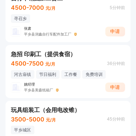
4500-7000
5分钟前
元/月
寻召乡
张肃
申请
平乡县润鑫自行车配件加工厂
急招 印刷工（提供食宿）
4500-7500
36分钟前
元/月
河古庙镇
节日福利
工作餐
免费培训
姚经理
申请
平乡县美森纸箱厂
玩具组装工（会用电改锥）
3500-5000
45分钟前
元/月
平乡城区