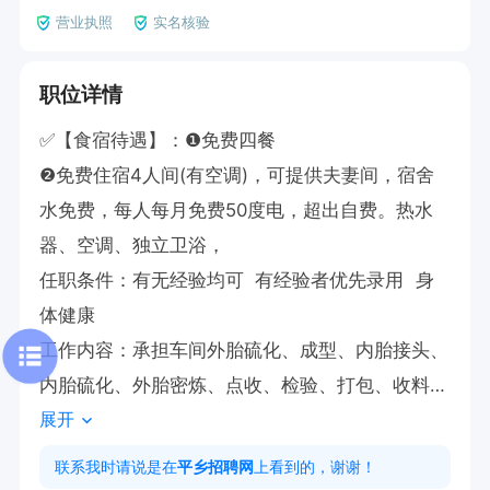
营业执照
实名核验
职位详情
✅【食宿待遇】：❶免费四餐

❷免费住宿4人间(有空调)，可提供夫妻间，宿舍
水免费，每人每月免费50度电，超出自费。热水
器、空调、独立卫浴，

任职条件：有无经验均可  有经验者优先录用  身
体健康

工作内容：承担车间外胎硫化、成型、内胎接头、
内胎硫化、外胎密炼、点收、检验、打包、收料等
展开
生产及辅助工作，依据个人情况统筹安排相应岗
位。

联系我时请说是在
平乡招聘网
上看到的，谢谢！