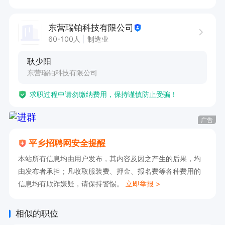
器、空调、独立卫浴，

任职条件：有无经验均可  有经验者优先录用  身
东营瑞铂科技有限公司
体健康

60-100人
制造业
工作内容：负责车间 ①外胎硫化②成型③内胎
耿少阳
接头

东营瑞铂科技有限公司
④内胎硫化⑤外胎密炼⑥点收⑦检验

求职过程中请勿缴纳费用，保持谨慎防止受骗！
⑧打包⑨收料等工作

不满七天离职不管什么原因无工资。商业保险120
广告
元工资中扣除。

平乡招聘网安全提醒
有意者直接电话联系
本站所有信息均由用户发布，其内容及因之产生的后果，均
由发布者承担；凡收取服装费、押金、报名费等各种费用的
信息均有欺诈嫌疑，请保持警惕。
立即举报 >
相似的职位