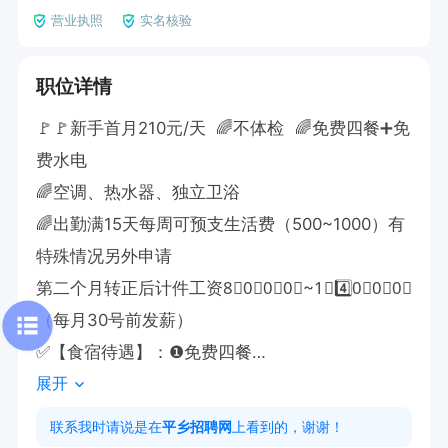
营业执照
实名核验
职位详情
🚩🚩新手首月210元/天  🌈不体检  🌈免费四餐➕免
费水电

🌈空调、热水器、独立卫浴

🌈出勤满15天每周可预支生活费（500~1000）有
特殊情况另外申请

第二个月转正后计件工资8⃣0⃣0⃣0⃣~1⃣4️⃣0⃣0⃣0⃣

（每月30号前发薪）

✅【食宿待遇】：❶免费四餐

展开
❷免费住宿4人间(有空调)，可提供夫妻间，宿舍
水免费，每人每月免费50度电，超出自费。热水
联系我时请说是在
平乡招聘网
上看到的，谢谢！