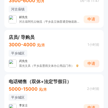
3500-6000
06-18 11:47
元/月
河古庙镇
郝先生
申请
河古庙阿托云物流（平乡县立驰普通货物道路运输部）
店员/ 导购员
3000-4000
1小时前
元/月
平乡城区
武先生
申请
晨光文具（平乡县墨雨文体办公用品门市）
电话销售（双休+法定节假日）
5000-15000
2小时前
元/月
平乡城区
李女士
申请