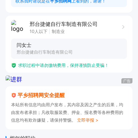
联系我时请说是在
平乡招聘网
上看到的，谢谢！
任职条件：  

1. 热爱工作，具备积极的工作态度和较强的执行
邢台捷健自行车制造有限公司
力；  

10人以下
制造业
2. 具备良好的沟通表达能力，能够清晰传递产品
闫女士
价值；  

邢台捷健自行车制造有限公司
3. 有责任心，能承受一定工作压力，自我驱动性
求职过程中请勿缴纳费用，保持谨慎防止受骗！
强；  

4. 具备基本的客户服务意识和团队协作能力。

广告
有经验的宝子优先哦！
平乡招聘网安全提醒
本站所有信息均由用户发布，其内容及因之产生的后果，均
由发布者承担；凡收取服装费、押金、报名费等各种费用的
信息均有欺诈嫌疑，请保持警惕。
立即举报 >