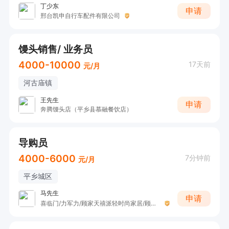
丁少东
申请
邢台凯申自行车配件有限公司
馒头销售/ 业务员
4000-10000
17天前
元/月
河古庙镇
王先生
申请
奔腾馒头店（平乡县慕融餐饮店）
导购员
4000-6000
7分钟前
元/月
平乡城区
马先生
申请
喜临门/力军力/顾家天禧派轻时尚家居/顾临家具（平乡县品宅家具有限公司）