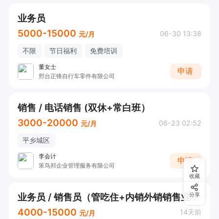
业务员
5000-15000
06-30 13:38
元/月
不限
节日福利
免费培训
董女士
申请
邢台正锋自行车零件有限公司
销售 / 电话销售 (双休+常白班）
3000-20000
06-23 02:52
元/月
平乡城区
李会计
申请
笨鸟邦企业管理服务有限公司
收藏
业务员 / 销售员（管吃住+内销外销销售业务员）
分享
4000-15000
14天前
元/月