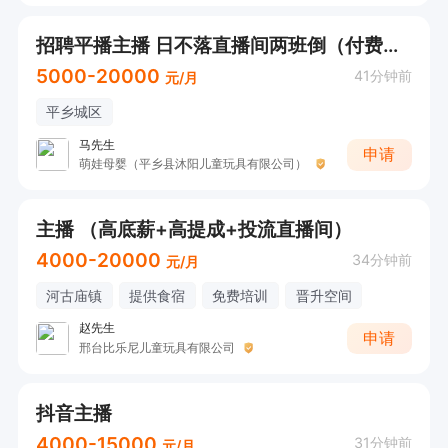
招聘平播主播 日不落直播间两班倒（付费直播间 要求承接转化）底薪加提成 月薪5-8千
5000-20000
41分钟前
元/月
平乡城区
马先生
申请
萌娃母婴（平乡县沐阳儿童玩具有限公司）
主播 （高底薪+高提成+投流直播间）
4000-20000
34分钟前
元/月
河古庙镇
提供食宿
免费培训
晋升空间
赵先生
申请
邢台比乐尼儿童玩具有限公司
抖音主播
4000-15000
31分钟前
元/月