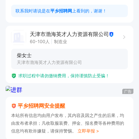
缝纫工（17.5元/小时，需要有经验，坐岗，长白
联系我时请说是在
平乡招聘网
上看到的，谢谢！
班，每周有公休

住宿免费，吃饭福利食堂三餐，有吸烟区

天津市渤海英才人力资源有限公司
工作时间：上八下七点
60-100人
制造业
柴女士
天津市渤海英才人力资源有限公司
求职过程中请勿缴纳费用，保持谨慎防止受骗！
广告
平乡招聘网安全提醒
本站所有信息均由用户发布，其内容及因之产生的后果，均
由发布者承担；凡收取服装费、押金、报名费等各种费用的
信息均有欺诈嫌疑，请保持警惕。
立即举报 >