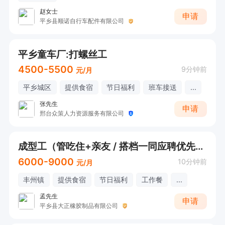
赵女士
申请
平乡县顺诺自行车配件有限公司
平乡童车厂:打螺丝工
4500-5500
9分钟前
元/月
平乡城区
提供食宿
节日福利
班车接送
...
张先生
申请
邢台众策人力资源服务有限公司
成型工（管吃住+亲友 / 搭档一同应聘优先+长期工 熟手的 活多需要加班时每条再多加1毛钱 ）
6000-9000
10分钟前
元/月
丰州镇
提供食宿
节日福利
工作餐
...
孟先生
申请
平乡县大正橡胶制品有限公司