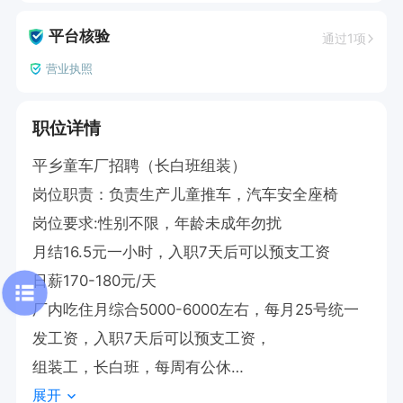
平台核验
通过1项
营业执照
职位详情
平乡童车厂招聘（长白班组装）

岗位职责：负责生产儿童推车，汽车安全座椅

岗位要求:性别不限，年龄未成年勿扰

月结16.5元一小时，入职7天后可以预支工资

日薪170-180元/天

厂内吃住月综合5000-6000左右，每月25号统一
发工资，入职7天后可以预支工资，

组装工，长白班，每周有公休

展开
注塑工，两班倒，坐岗，修毛边！
