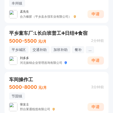
丰州镇
孟先生
申请
合力橡胶（平乡县永强车业有限公司）
平乡童车厂:L长白班普工➕日结➕食宿
5000-5500
2分钟前
元/月
平乡城区
交通补助
加班补助
餐补
...
刘多多
申请
河北振锦企业管理咨询有限公司
车间操作工
5000-8000
3分钟前
元/月
节固镇
张女士
申请
邢台莱通线缆有限公司