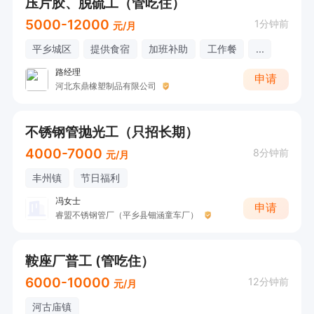
压片胶、脱硫工（管吃住）
5000-12000
1分钟前
元/月
平乡城区
提供食宿
加班补助
工作餐
...
路经理
申请
河北东鼎橡塑制品有限公司
不锈钢管抛光工（只招长期）
4000-7000
8分钟前
元/月
丰州镇
节日福利
冯女士
申请
睿盟不锈钢管厂（平乡县钿涵童车厂）
鞍座厂普工 (管吃住）
6000-10000
12分钟前
元/月
河古庙镇