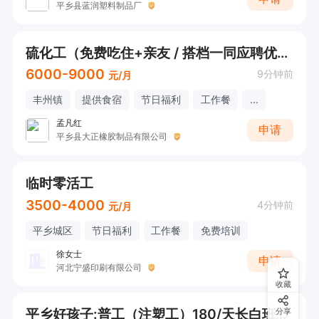
平乡县蓝润塑料制品厂
硫化工（免费吃住+亲友 / 搭档一同应聘优先+常年有活）
6000-9000
9分钟前
元/月
丰州镇
提供食宿
节日福利
工作餐
...
孟凡红
申请
平乡县大正橡胶制品有限公司
临时零活工
3500-4000
4分钟前
元/月
平乡城区
节日福利
工作餐
免费培训
徐女士
申请
河北宁盛印刷有限公司
收藏
平乡好孩子:普工（注塑工）180/天长白班（短期，长期）
分享