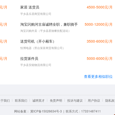
0元/月
家居 送货员
4500-5000元/月
平乡县乐居商贸有限公司
0元/月
淘宝闪购河古庙诚聘全职，兼职骑手
5000-12000元/月
淘宝闪购外卖（平乡县星驰餐饮配送站）
0元/月
送货司机（开小厢车）
3500-6000元/月
恒博电器（邢台策富商贸有限公司）
0元/月
拉货派件员
5000-6000元/月
平乡县安能物流有限公司
查看更多相似职位
关于我们
联系我们
诚聘英才
免责声明
投诉与建议
用户协议
隐私政
网站备案：
冀ICP备15026634号-3
| 联系方式：17331487411