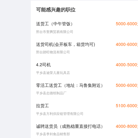
可能感兴趣的职位
送货工（中午管饭）
5000-600
邢台市萱腾贸易有限公司
送货司机(会开板车，箱货均可)
4000-600
邢台踏旺物流有限公司
4.2司机
4000-500
平乡县迪荣儿童玩具店
零活工送货工（地址：马鲁集附近）
5000-600
平乡县志德纸制品厂
拉货工
5100-600
平乡县方利供应链管理有限公司
诚聘送货员（成熟稳重直接打电话）
4000-800
平乡县李剑食品销售部