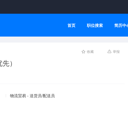
首页
职位搜索
简历中
收藏
举报
优先）
物流贸易 - 送货员/配送员