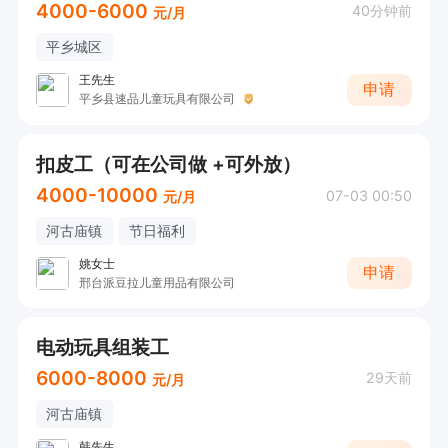
4000-6000
40分钟前
元/月
平乡城区
王先生
申请
平乡县速品儿童玩具有限公司
扣皮工（可在公司做 +可外放）
4000-10000
07-03 00:50
元/月
河古庙镇
节日福利
姚女士
申请
邢台派豆拉儿童用品有限公司
电动玩具组装工
6000-8000
29天前
元/月
河古庙镇
韩先生