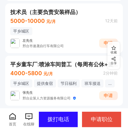
技术员（主要负责安装样品）
5000-10000
12天前
元/月
平乡城区
左先生
申请
邢台市速晟自行车有限公司
收藏
平乡童车厂:喷涂车间普工（每周有公休+提供住宿+福利食堂）
分享
4000-5800
2分钟前
元/月
平乡城区
提供食宿
节日福利
班车接送
...
张先生
申请
邢台众策人力资源服务有限公司
拨打电话
申请职位
首页
在线聊