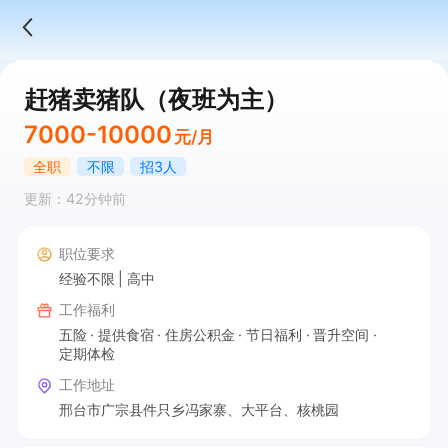
赶猪卖猪队（夜班为主）
7000-10000
元/月
全职
不限
招3人
更新：42分钟前
职位要求
经验不限
高中
工作福利
五险
提供食宿
住房公积金
节日福利
晋升空间
定期体检
工作地址
邢台市广宗县件只乡冯家寨、大平台、核桃园