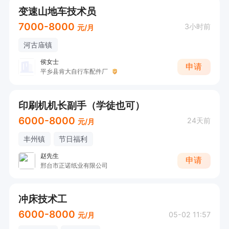
变速山地车技术员
7000-8000
3小时前
元/月
河古庙镇
侯女士
申请
平乡县肯大自行车配件厂
印刷机机长副手（学徒也可）
6000-8000
24天前
元/月
丰州镇
节日福利
赵先生
申请
邢台市正诺纸业有限公司
冲床技术工
6000-8000
05-02 11:57
元/月