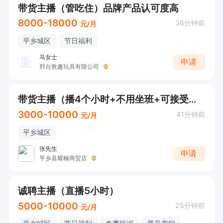
带货主播（管吃住）品牌产品认可度高
4. 0成本入职：

8000-18000
36分钟前
元/月
✅ 带薪培训！0押金！无任何隐形收费！设备支
平乡城区
节日福利
持、流量扶持全到位！

马女士
申请
邢台敦趣玩具有限公司
5. 福利超暖心：

✅ 定期团建聚餐、节日福利，上班就是玩，快乐搞
带货主播（播4个小时+不用坐班+可接受小白+接受短期工）
钱两不误！

3000-10000
41分钟前
元/月
平乡城区
🌟 你需要做的是：

张先生
申请
平乡县耀楠商贸店
❶ 抖音平台绿色直播，语音聊天、互动唠嗑，活
泼开朗放得开；

诚聘主播（直播5小时）
❷ 积极配合运营指导，有想法随时沟通，一起打
5000-10000
25分钟前
元/月
磨专属人设；
