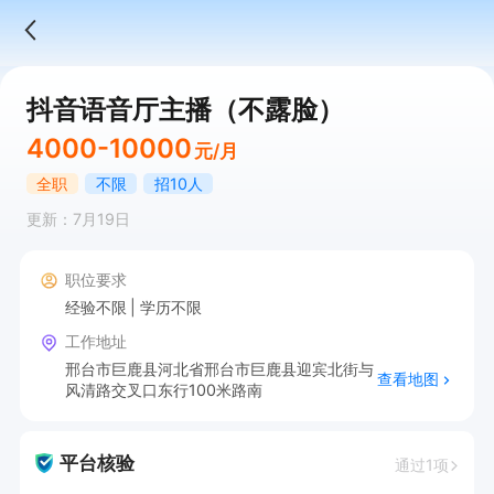
抖音语音厅主播（不露脸）
4000-10000
元/月
全职
不限
招10人
更新：7月19日
职位要求
经验不限
学历不限
工作地址
邢台市巨鹿县河北省邢台市巨鹿县迎宾北街与
查看地图
风清路交叉口东行100米路南
平台核验
通过1项