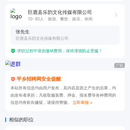
的模式进行日常互动及内容分享，根据观众反馈调
巨鹿县乐韵文化传媒有限公司
整和优化直播内容，提升观众参与度 

10-30人
旅游、餐饮、娱乐、休闲
张先生
2. 薪资无上限：

巨鹿县乐韵文化传媒有限公司
✅ 新人**4000元+高额提成（打赏/流量/带货多重
求职过程中请勿缴纳费用，保持谨慎防止受骗！
收益），****！

✅ 条件优秀者**可谈，有经验主播待遇从优，直接
广告
面议！

平乡招聘网安全提醒
本站所有信息均由用户发布，其内容及因之产生的后果，均
3. **又自由：

由发布者承担；凡收取服装费、押金、报名费等各种费用的
✅ 全职/兼职任选，公司/居家直播都行，时间自己
信息均有欺诈嫌疑，请保持警惕。
立即举报 >
掌控！

✅ 每月固定公休，工作生活两不误～

相似的职位