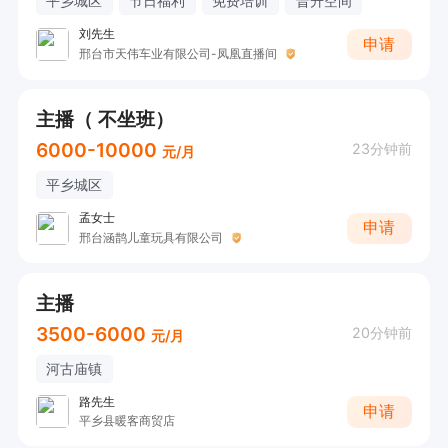
平乡城区
节日福利
免费培训
晋升空间
❸ 全职/兼职均可，时间自由。

刘先生
申请
邢台市天伟车业有限公司-凤凰直播间
📞 立即报名

主播（ 不坐班）
☎ 电话/微：16632937377（备注“主播应聘+姓
6000-10000
23分钟前
元/月
名”）

平乡城区
📍 地址：巨鹿县迎宾北街与风清路交叉口东行100
孟女士
申请
邢台涵鹊儿童玩具有限公司
米路南

💬 没经验？怕尴尬？来聊聊！我们帮你打破顾
主播
虑，手把手带你赚第一桶金！

3500-6000
20分钟前
元/月
河古庙镇
乐韵传媒·你的主播梦想孵化器

—— 在这里，敢说就是才艺，努力就有回报！

路先生
申请
平乡县暖客商贸店
👇 扫码/电话咨询，下一个抖音网红就是你！