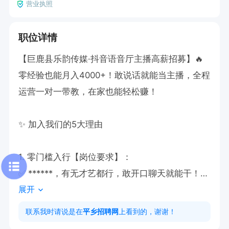
营业执照
职位详情
【巨鹿县乐韵传媒·抖音语音厅主播高薪招募】🔥

零经验也能月入4000+！敢说话就能当主播，全程
运营一对一带教，在家也能轻松赚！

✨ 加入我们的5大理由

1. 零门槛入行【岗位要求】：

✅ ******，有无才艺都行，敢开口聊天就能干！

展开
✅ 专业运营1对1手把手教学，从开播流程到粉丝互
动全搞定，小白秒变达人！

联系我时请说是在
平乡招聘网
上看到的，谢谢！
【工作内容】在抖音直播平台以不露脸语音厅群聊