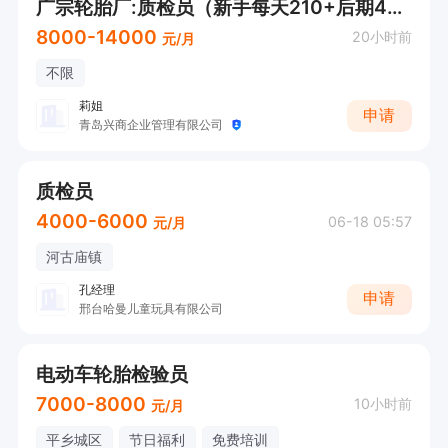
广宗轮胎厂:质检员（新手每天210+后期400多每天）
8000-14000
20小时前
元/月
不限
莉姐
申请
青岛兴商企业管理有限公司
质检员
4000-6000
06-18 05:57
元/月
河古庙镇
孔经理
申请
邢台哈曼儿童玩具有限公司
电动车轮胎检验员
7000-8000
10小时前
元/月
平乡城区
节日福利
免费培训