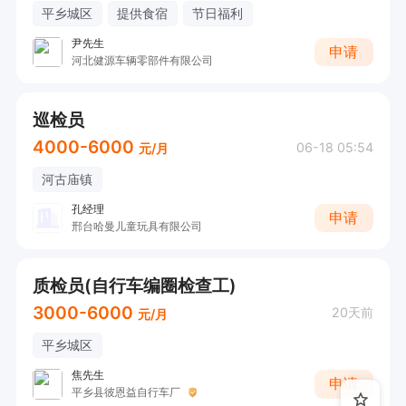
平乡城区
提供食宿
节日福利
尹先生
申请
河北健源车辆零部件有限公司
巡检员
4000-6000
06-18 05:54
元/月
河古庙镇
孔经理
申请
邢台哈曼儿童玩具有限公司
质检员(自行车编圈检查工)
3000-6000
20天前
元/月
平乡城区
焦先生
申请
平乡县彼恩益自行车厂