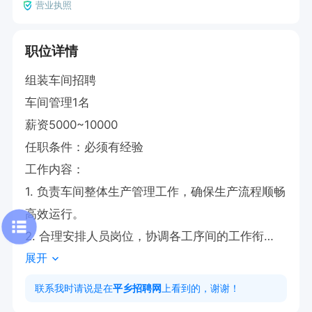
营业执照
职位详情
组装车间招聘

车间管理1名 

薪资5000~10000  

任职条件：必须有经验

工作内容：

1. 负责车间整体生产管理工作，确保生产流程顺畅
高效运行。

2. 合理安排人员岗位，协调各工序间的工作衔
展开
接，提升生产效率。

地址：平乡县复兴大道与梅花拳路交叉口西行1.2
联系我时请说是在
平乡招聘网
上看到的，谢谢！
公里路南第4个车间
