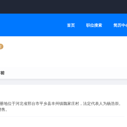
首页
职位搜索
简历中
证
年前
，注册地位于河北省邢台市平乡县丰州镇魏家庄村，法定代表人为杨浩崇。
销售。