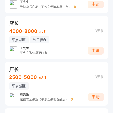
王先生
申请
天恒家居广场（平乡县天恒家具门市）
店长
4000-8000
3天前
元/月
平乡城区
节日福利
王先生
申请
平乡县迅佳厨卫门市
店长
2500-5000
3天前
元/月
平乡城区
尉先生
申请
诚信志远果业（平乡县果善食品店）