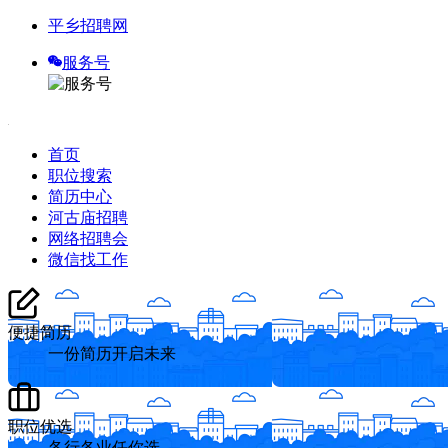
平乡招聘网
服务号
首页
职位搜索
简历中心
河古庙招聘
网络招聘会
微信找工作
便捷简历
一份简历开启未来
职位优选
各行各业任你选